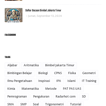
Daftar Bacaan Bimbel Jakarta Timur
Jumat, September 13, 2024
FACEBOOK
TAGS
Aljabar
Aritmatika
Bimbel Jakarta Timur
Bimbingan Belajar
Biologi
CPNS
Fisika
Geometri
Ilmu Pengetahuan
Inspirasi
IPA
Islami
IT Training
Kimia
Matematika
Metode
PAT PAS UAS
Pemrograman
Pengukuran
Radarhot com
SD
SMA
SMP
Soal
Trigonometri
Tutorial