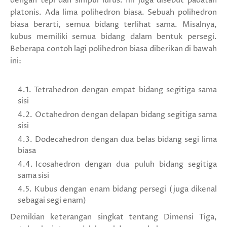
dengan tepi dan simpul lurus. Ini juga disebut padatan
platonis. Ada lima polihedron biasa. Sebuah polihedron
biasa berarti, semua bidang terlihat sama. Misalnya,
kubus memiliki semua bidang dalam bentuk persegi.
Beberapa contoh lagi polihedron biasa diberikan di bawah
ini:
Tetrahedron dengan empat bidang segitiga sama
sisi
Octahedron dengan delapan bidang segitiga sama
sisi
Dodecahedron dengan dua belas bidang segi lima
biasa
Icosahedron dengan dua puluh bidang segitiga
sama sisi
Kubus dengan enam bidang persegi (juga dikenal
sebagai segi enam)
Demikian keterangan singkat tentang Dimensi Tiga,