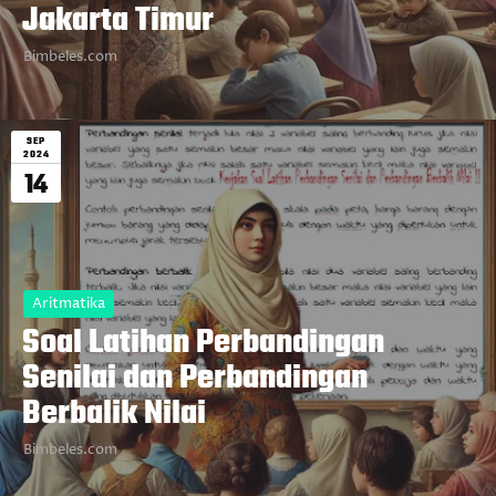
Jakarta Timur
Bimbeles.com
SEP
2024
14
Aritmatika
Soal Latihan Perbandingan
Senilai dan Perbandingan
Berbalik Nilai
Bimbeles.com