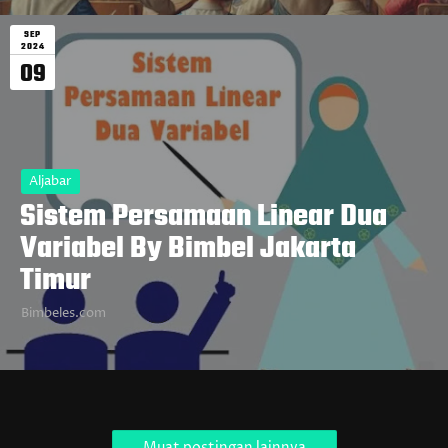
SEP
2024
09
Aljabar
Sistem Persamaan Linear Dua
Variabel By Bimbel Jakarta
Timur
Bimbeles.com
Muat postingan lainnya