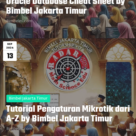
Oracle Database Cheat Sheet by
Bimbel Jakarta Timur
Bimbeles.com
SEP
2024
13
Bimbel Jakarta Timur
Tutorial Pengaturan Mikrotik dari
A-Z by Bimbel Jakarta Timur
Bimbeles.com