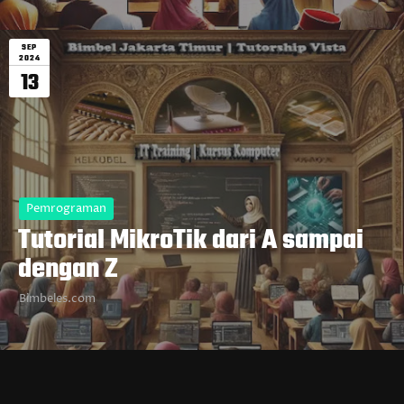
SEP
2024
13
Pemrograman
Tutorial MikroTik dari A sampai
dengan Z
Bimbeles.com