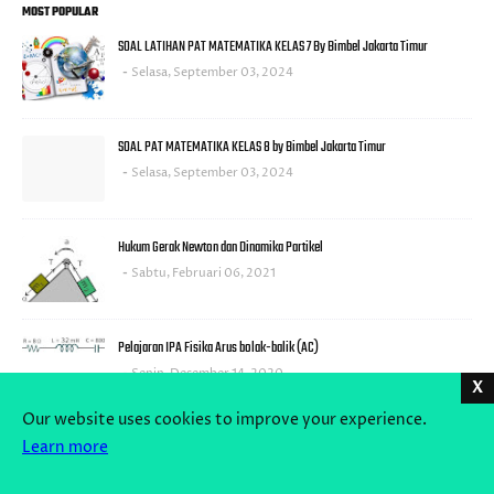
MOST POPULAR
SOAL LATIHAN PAT MATEMATIKA KELAS 7 By Bimbel Jakarta Timur
Selasa, September 03, 2024
SOAL PAT MATEMATIKA KELAS 8 by Bimbel Jakarta Timur
Selasa, September 03, 2024
Hukum Gerak Newton dan Dinamika Partikel
Sabtu, Februari 06, 2021
Pelajaran IPA Fisika Arus bolak-balik (AC)
Senin, Desember 14, 2020
X
Our website uses cookies to improve your experience.
Radarhot com Breaking News Math Science education
Learn more
Sabtu, September 21, 2024