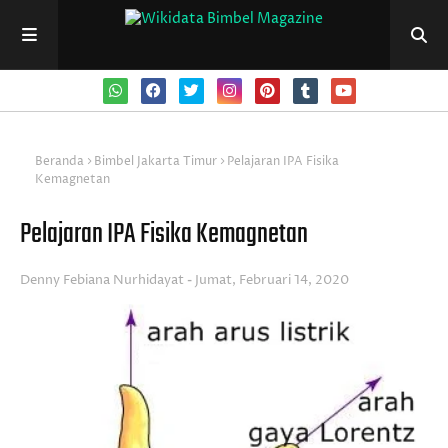
Beranda
Bimbel Jakarta Timur
Pelajaran IPA Fisika
Kemagnetan
Pelajaran IPA Fisika Kemagnetan
Denny Febiana Nurhidayat
Jumat, Februari 14, 2020