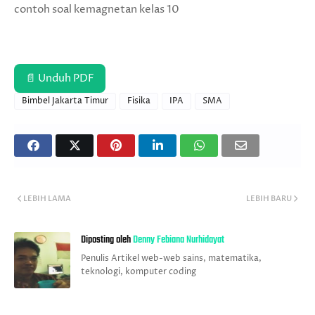
contoh soal kemagnetan kelas 10
📄 Unduh PDF
Bimbel Jakarta Timur
Fisika
IPA
SMA
LEBIH LAMA
LEBIH BARU
Diposting oleh
Denny Febiana Nurhidayat
Penulis Artikel web-web sains, matematika,
teknologi, komputer coding