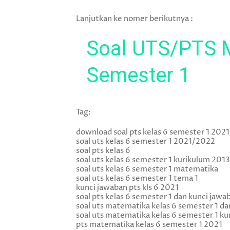
Lanjutkan ke nomer berikutnya :
Soal UTS/PTS M
Semester 1
Tag:
download soal pts kelas 6 semester 1 2021
soal uts kelas 6 semester 1 2021/2022
soal pts kelas 6
soal uts kelas 6 semester 1 kurikulum 2013
soal uts kelas 6 semester 1 matematika
soal uts kelas 6 semester 1 tema 1
kunci jawaban pts kls 6 2021
soal pts kelas 6 semester 1 dan kunci jaw
soal uts matematika kelas 6 semester 1 d
soal uts matematika kelas 6 semester 1 k
pts matematika kelas 6 semester 1 2021