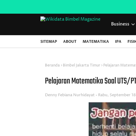
Business
SITEMAP
ABOUT
MATEMATIKA
IPA
FISI
Beranda
Bimbel Jakarta Timur
Pelajaran Matemat
Pelajaran Matematika Soal UTS/PT
Denny Febiana Nurhidayat
Rabu, September 18