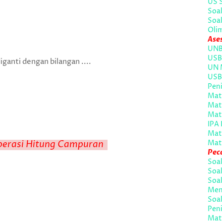
US 
Soal
Soal
Oli
Ase
UNB
USB
iganti dengan bilangan ....
UN 
USB
Peni
Mate
Mat
Mat
IPA 
Mat
erasi Hitung Campuran
Mat
Pec
Soa
Soal
Soal
Men
Soal
Peni
Mate