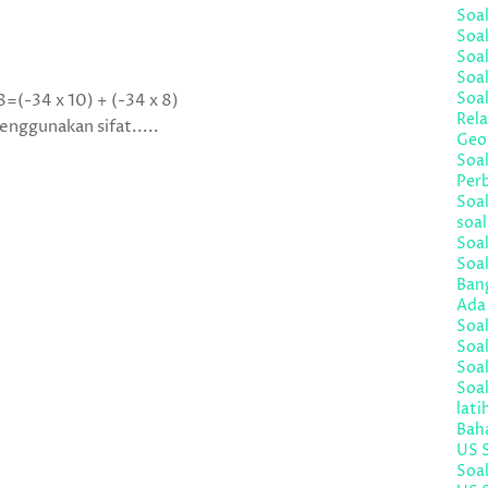
Soa
Soal
Soa
Soal
Soal
8=(-34 x 10) + (-34 x 8)
Rela
enggunakan sifat.....
Geo
Soa
Per
Soal
soal
Soal
Soa
Bang
Ada 
Soa
Soal
Soal
Soa
lati
Bah
US 
Soa