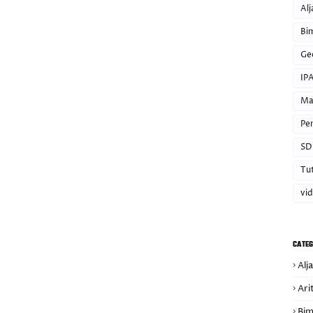
Alj
Bi
Ge
IP
Ma
Pe
SD
Tut
vi
CATEG
Alj
Ari
Bim