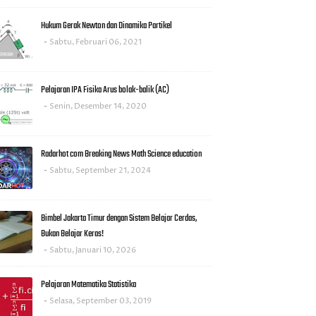
Hukum Gerak Newton dan Dinamika Partikel
Sabtu, Februari 06, 2021
Pelajaran IPA Fisika Arus bolak-balik (AC)
Senin, Desember 14, 2020
Radarhot com Breaking News Math Science education
Sabtu, September 21, 2024
Bimbel Jakarta Timur dengan Sistem Belajar Cerdas,
Bukan Belajar Keras!
Sabtu, Januari 10, 2026
Pelajaran Matematika Statistika
Selasa, September 03, 2019