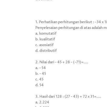
1. Perhatikan perhitungan berikut :
-34 x 1
Penyelesaian perhitungan di atas adalah m
a. komutatif
b. kualitatif
c. asosiatif
d. distributif
2. Nilai dari - 45 + 28 - (-71)=....
a. - 54
b. - 45
c. 45
d. 54
3. Hasil dari 128 : (27 - 43) + 72 x 31=....
a. 2.224