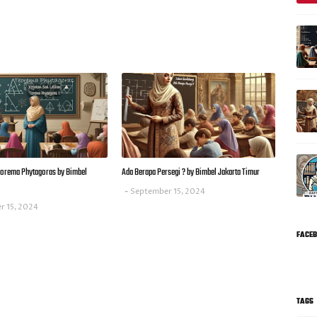
Teorema Phytagoras by Bimbel
Ada Berapa Persegi ? by Bimbel Jakarta Timur
September 15, 2024
r 15, 2024
FACE
TAGS