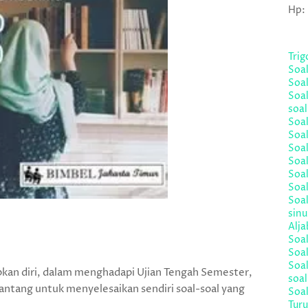
Hp:
Tri
Soa
Soal
Soal
soal
Soal
Soa
Soal
Soal
Soal
Soal
Soal
sinu
Alja
Soa
Soal
Soa
iapkan diri, dalam menghadapi Ujian Tengah Semester,
soa
ntang untuk menyelesaikan sendiri soal-soal yang
Soal
Turu