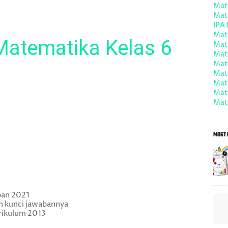
Mat
Mat
IPA 
Mate
atematika Kelas 6
Mat
Mat
Mate
Mate
Mate
Mat
Mate
MOST 
aban 2021
an kunci jawabannya
urikulum 2013