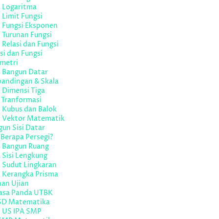
l Logaritma
 Limit Fungsi
l Fungsi Eksponen
 Turunan Fungsi
 Relasi dan Fungsi
si dan Fungsi
metri
l Bangun Datar
bandingan & Skala
 Dimensi Tiga
 Tranformasi
 Kubus dan Balok
l Vektor Matematik
un Sisi Datar
Berapa Persegi?
l Bangun Ruang
 Sisi Lengkung
 Sudut Lingkaran
l Kerangka Prisma
han Ujian
asa Panda UTBK
SD Matematika
l US IPA SMP