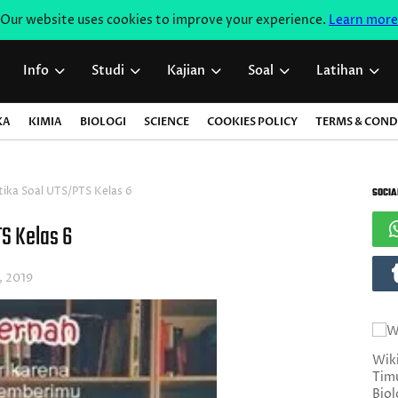
Our website uses cookies to improve your experience.
Learn more
Info
Studi
Kajian
Soal
Latihan
KA
KIMIA
BIOLOGI
SCIENCE
COOKIES POLICY
TERMS & COND
ika Soal UTS/PTS Kelas 6
SOCIA
S Kelas 6
, 2019
Wiki
Timu
Biol