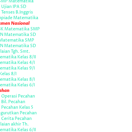
SMP Matematika
 Ujian IPA SD
 Tenses B.Inggris
mpiade Matematika
smen Nasional
K Matematika SMP
N Matematika SD
Matematika SMP
N Matematika SD
laian Tgh. Smt.
matika Kelas 8/II
ematika Kelas 4/I
ematika Kelas 9/I
Kelas 8/I
ematika Kelas 8/I
ematika Kelas 6/I
ahan
l Operasi Pecahan
 Bil. Pecahan
 Pecahan Kelas 5
gurutkan Pecahan
 Cerita Pecahan
laian akhir Th.
matika Kelas 6/II