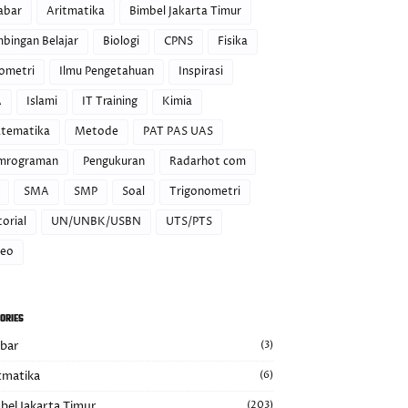
abar
Aritmatika
Bimbel Jakarta Timur
mbingan Belajar
Biologi
CPNS
Fisika
ometri
Ilmu Pengetahuan
Inspirasi
A
Islami
IT Training
Kimia
tematika
Metode
PAT PAS UAS
mrograman
Pengukuran
Radarhot com
SMA
SMP
Soal
Trigonometri
orial
UN/UNBK/USBN
UTS/PTS
deo
ORIES
abar
(3)
tmatika
(6)
bel Jakarta Timur
(203)