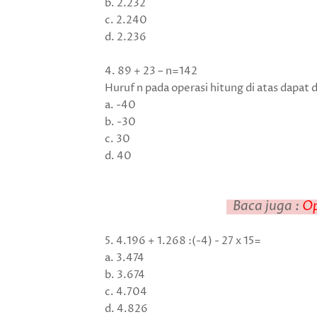
b. 2.232
c. 2.240
d. 2.236
4. 89
+ 23 – n=142
Huruf n pada operasi hitung di atas dapat d
a. -40
b. -30
c. 30
d. 40
Baca juga :
Op
5. 4.196 + 1.268 :(-4) - 27 x 15=
a. 3.474
b. 3.674
c. 4.704
d. 4.826