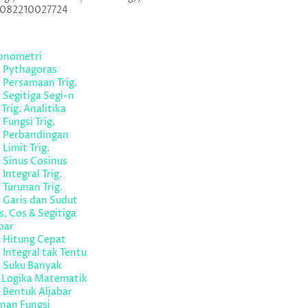
 082210027724
gonometri
l Pythagoras
 Persamaan Trig.
 Segitiga Segi-n
 Trig. Analitika
 Fungsi Trig.
l Perbandingan
 Limit Trig.
 Sinus Cosinus
 Integral Trig.
 Turunan Trig.
 Garis dan Sudut
s, Cos & Segitiga
bar
l Hitung Cepat
 Integral tak Tentu
l Suku Banyak
l Logika Matematik
 Bentuk Aljabar
nan Fungsi