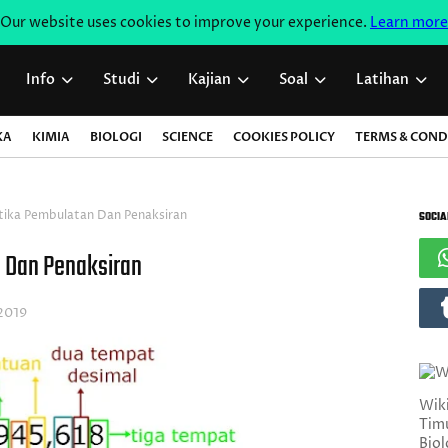
Our website uses cookies to improve your experience.
Learn more
Info
Studi
Kajian
Soal
Latihan
KA
KIMIA
BIOLOGI
SCIENCE
COOKIES POLICY
TERMS & COND
tika Pembulatan Dan Penaksiran
SOCIA
 Dan Penaksiran
 2019
Wiki
Timu
Biol