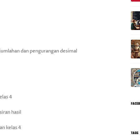
njumlahan dan pengurangan desimal
elas 4
FACE
iran hasil
an kelas 4
TAGS