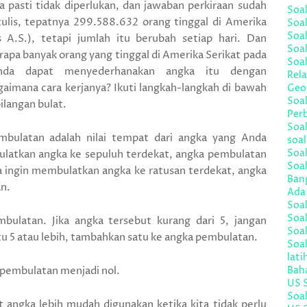
 pasti tidak diperlukan, dan jawaban perkiraan sudah
Soa
tulis, tepatnya 299.588.632 orang tinggal di Amerika
Soal
Soa
s A.S.), tetapi jumlah itu berubah setiap hari. Dan
Soal
erapa banyak orang yang tinggal di Amerika Serikat pada
Soal
Anda dapat menyederhanakan angka itu dengan
Rela
imana cara kerjanya? Ikuti langkah-langkah di bawah
Geo
Soa
ilangan bulat.
Per
Soal
bulatan adalah nilai tempat dari angka yang Anda
soal
Soal
bulatkan angka ke sepuluh terdekat, angka pembulatan
Soa
a ingin membulatkan angka ke ratusan terdekat, angka
Bang
n.
Ada 
Soa
Soal
bulatan. Jika angka tersebut kurang dari 5, jangan
Soal
u 5 atau lebih, tambahkan satu ke angka pembulatan.
Soa
lati
 pembulatan menjadi nol.
Bah
US 
Soa
 angka lebih mudah digunakan ketika kita tidak perlu