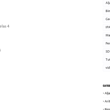
Alj
Bi
Ge
elas 4
IP
Ma
Pe
4
SD
Tut
vi
CATEG
Alj
Ari
Bim