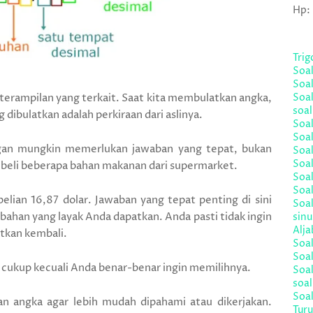
Hp:
Tri
Soa
Soal
erampilan yang terkait. Saat kita membulatkan angka,
Soal
soal
dibulatkan adalah perkiraan dari aslinya.
Soal
Soa
gan mungkin memerlukan jawaban yang tepat, bukan
Soal
Soal
beli beberapa bahan makanan dari supermarket.
Soal
Soal
lian 16,87 dolar. Jawaban yang tepat penting di sini
Soal
han yang layak Anda dapatkan. Anda pasti tidak ingin
sinu
Alja
tkan kembali.
Soa
Soal
h cukup kecuali Anda benar-benar ingin memilihnya.
Soa
soa
Soal
n angka agar lebih mudah dipahami atau dikerjakan.
Turu