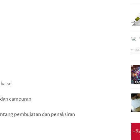
ka sd
 dan campuran
entang pembulatan dan penaksiran