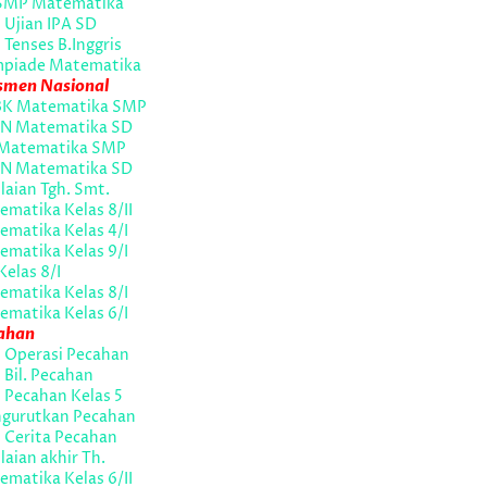
SMP Matematika
 Ujian IPA SD
 Tenses B.Inggris
mpiade Matematika
smen Nasional
K Matematika SMP
N Matematika SD
Matematika SMP
N Matematika SD
laian Tgh. Smt.
matika Kelas 8/II
ematika Kelas 4/I
ematika Kelas 9/I
Kelas 8/I
ematika Kelas 8/I
ematika Kelas 6/I
ahan
l Operasi Pecahan
 Bil. Pecahan
 Pecahan Kelas 5
gurutkan Pecahan
 Cerita Pecahan
laian akhir Th.
matika Kelas 6/II