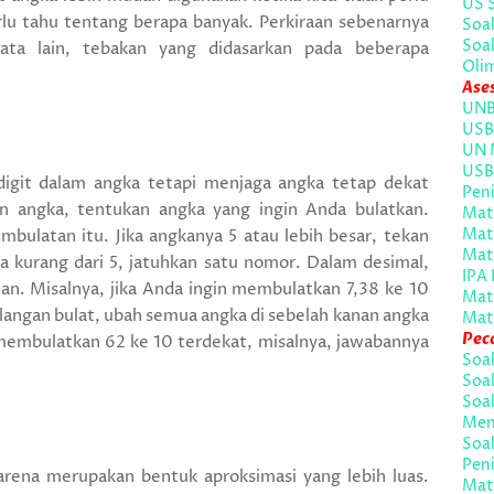
US 
rlu tahu tentang berapa banyak. Perkiraan sebenarnya
Soal
Soal
kata lain, tebakan yang didasarkan pada beberapa
Oli
Ase
UNB
USB
UN 
USB
digit dalam angka tetapi menjaga angka tetap dekat
Peni
an angka, tentukan angka yang ingin Anda bulatkan.
Mate
Mat
mbulatan itu. Jika angkanya 5 atau lebih besar, tekan
Mat
a kurang dari 5, jatuhkan satu nomor. Dalam desimal,
IPA 
an. Misalnya, jika Anda ingin membulatkan 7,38 ke 10
Mat
ilangan bulat, ubah semua angka di sebelah kanan angka
Mat
Pec
 membulatkan 62 ke 10 terdekat, misalnya, jawabannya
Soa
Soal
Soal
Men
Soal
Peni
rena merupakan bentuk aproksimasi yang lebih luas.
Mate