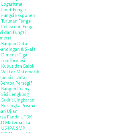
l Logaritma
 Limit Fungsi
l Fungsi Eksponen
 Turunan Fungsi
 Relasi dan Fungsi
si dan Fungsi
metri
l Bangun Datar
bandingan & Skala
 Dimensi Tiga
 Tranformasi
 Kubus dan Balok
l Vektor Matematik
un Sisi Datar
Berapa Persegi?
l Bangun Ruang
 Sisi Lengkung
 Sudut Lingkaran
l Kerangka Prisma
han Ujian
asa Panda UTBK
SD Matematika
l US IPA SMP