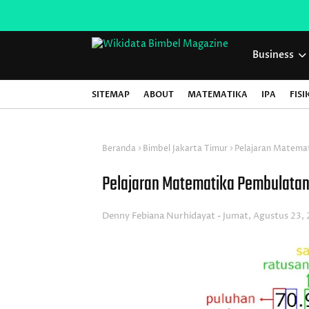
Business
SITEMAP
ABOUT
MATEMATIKA
IPA
FISI
Beranda
Bimbel Jakarta Timur
Pelajaran Matema
Pelajaran Matematika Pembulatan
Denny Febiana Nurhidayat
Jumat, Agustus 23,