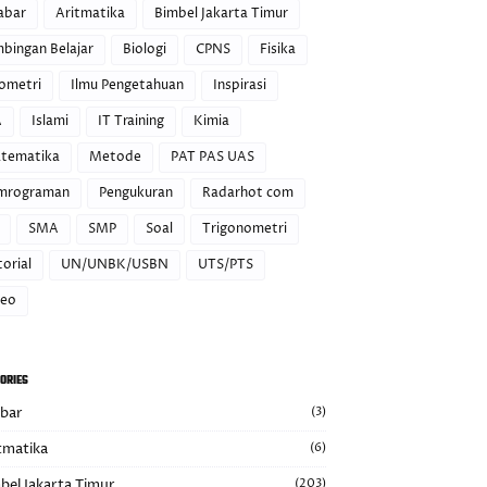
abar
Aritmatika
Bimbel Jakarta Timur
mbingan Belajar
Biologi
CPNS
Fisika
ometri
Ilmu Pengetahuan
Inspirasi
A
Islami
IT Training
Kimia
tematika
Metode
PAT PAS UAS
mrograman
Pengukuran
Radarhot com
SMA
SMP
Soal
Trigonometri
orial
UN/UNBK/USBN
UTS/PTS
deo
ORIES
abar
(3)
tmatika
(6)
bel Jakarta Timur
(203)