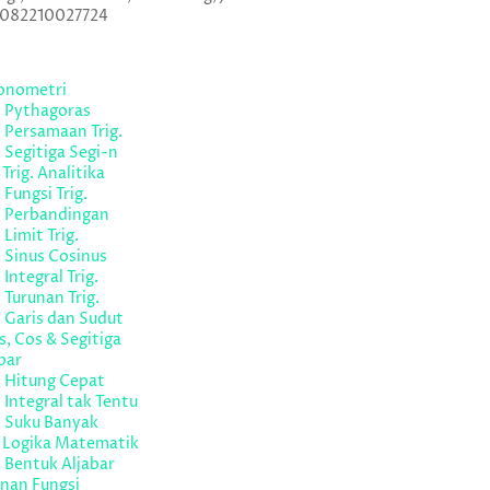
 082210027724
gonometri
l Pythagoras
 Persamaan Trig.
 Segitiga Segi-n
 Trig. Analitika
 Fungsi Trig.
l Perbandingan
 Limit Trig.
 Sinus Cosinus
 Integral Trig.
 Turunan Trig.
 Garis dan Sudut
s, Cos & Segitiga
bar
l Hitung Cepat
 Integral tak Tentu
l Suku Banyak
l Logika Matematik
 Bentuk Aljabar
nan Fungsi