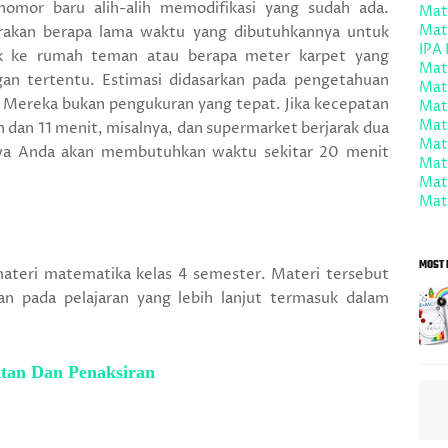
nomor baru alih-alih memodifikasi yang sudah ada.
Mat
Mat
rakan berapa lama waktu yang dibutuhkannya untuk
IPA 
k ke rumah teman atau berapa meter karpet yang
Mate
gan tertentu. Estimasi didasarkan pada pengetahuan
Mat
. Mereka bukan pengukuran yang tepat. Jika kecepatan
Mat
Mate
an dan 11 menit, misalnya, dan supermarket berjarak dua
Mate
wa Anda akan membutuhkan waktu sekitar 20 menit
Mate
Mat
Mate
MOST 
ateri matematika kelas 4 semester. Materi tersebut
 pada pelajaran yang lebih lanjut termasuk dalam
tan Dan Penaksiran