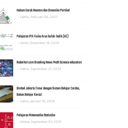
Hukum Gerak Newton dan Dinamika Partikel
Sabtu, Februari 06, 2021
Pelajaran IPA Fisika Arus bolak-balik (AC)
Senin, Desember 14, 2020
Radarhot com Breaking News Math Science education
Sabtu, September 21, 2024
Bimbel Jakarta Timur dengan Sistem Belajar Cerdas,
Bukan Belajar Keras!
Sabtu, Januari 10, 2026
Pelajaran Matematika Statistika
Selasa, September 03, 2019