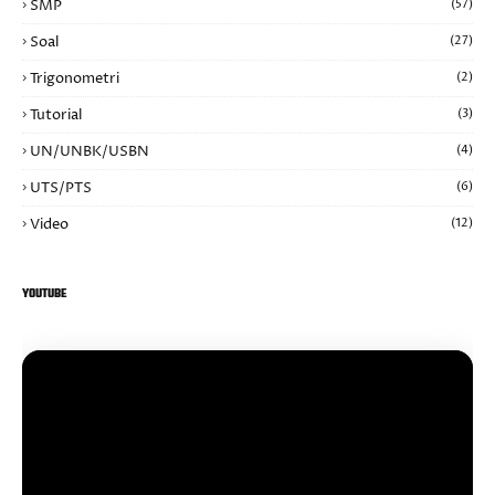
SMP
(57)
Soal
(27)
Trigonometri
(2)
Tutorial
(3)
UN/UNBK/USBN
(4)
UTS/PTS
(6)
Video
(12)
YOUTUBE