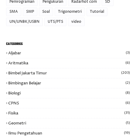
Pemrograman
Pengukuran
Radarhot com
SD
SMA
SMP
Soal
Trigonometri
Tutorial
UN/UNBK/USBN
UTS/PTS
video
CATEGORIES
Aljabar
(3)
Aritmatika
(6)
Bimbel Jakarta Timur
(203)
Bimbingan Belajar
(2)
Biologi
(8)
CPNS
(6)
Fisika
(31)
Geometri
(5)
Ilmu Pengetahuan
(19)