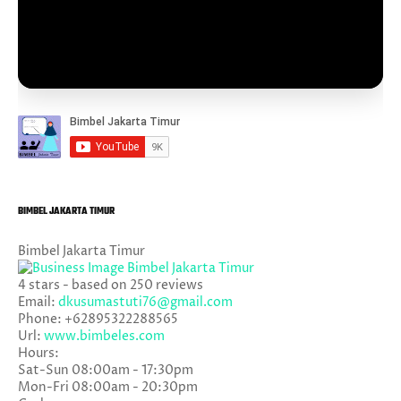
BIMBEL JAKARTA TIMUR
Bimbel Jakarta Timur
4
stars - based on
250
reviews
Email:
dkusumastuti76@gmail.com
Phone:
+62895322288565
Url:
www.bimbeles.com
Hours:
Sat-Sun 08:00am - 17:30pm
Mon-Fri 08:00am - 20:30pm