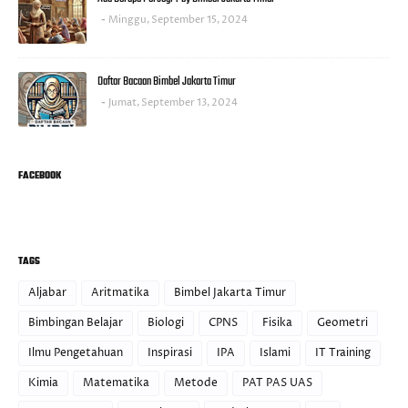
Minggu, September 15, 2024
Daftar Bacaan Bimbel Jakarta Timur
Jumat, September 13, 2024
FACEBOOK
TAGS
Aljabar
Aritmatika
Bimbel Jakarta Timur
Bimbingan Belajar
Biologi
CPNS
Fisika
Geometri
Ilmu Pengetahuan
Inspirasi
IPA
Islami
IT Training
Kimia
Matematika
Metode
PAT PAS UAS