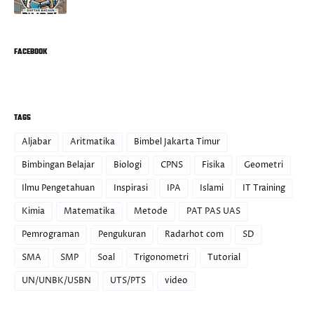
FACEBOOK
TAGS
Aljabar
Aritmatika
Bimbel Jakarta Timur
Bimbingan Belajar
Biologi
CPNS
Fisika
Geometri
Ilmu Pengetahuan
Inspirasi
IPA
Islami
IT Training
Kimia
Matematika
Metode
PAT PAS UAS
Pemrograman
Pengukuran
Radarhot com
SD
SMA
SMP
Soal
Trigonometri
Tutorial
UN/UNBK/USBN
UTS/PTS
video