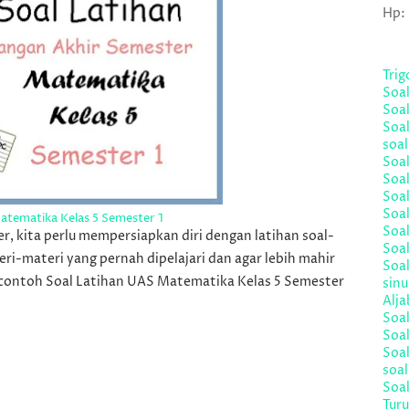
Hp:
Tri
Soa
Soal
Soal
soal
Soal
Soa
Soal
Soal
atematika Kelas 5 Semester 1
Soal
, kita perlu mempersiapkan diri dengan latihan soal-
Soal
eri-materi yang pernah dipelajari dan agar lebih mahir
Soal
h contoh Soal Latihan UAS Matematika Kelas 5 Semester
sinu
Alja
Soa
Soal
Soa
soa
Soal
Turu