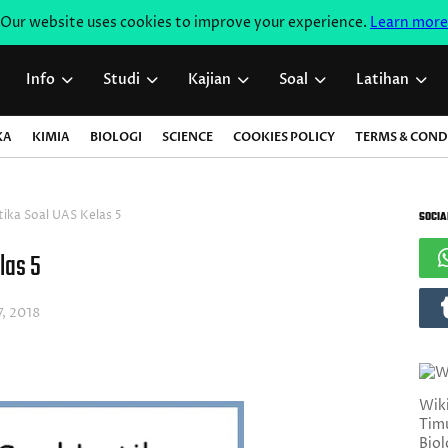
Our website uses cookies to improve your experience.
Learn more
Info
Studi
Kajian
Soal
Latihan
KA
KIMIA
BIOLOGI
SCIENCE
COOKIES POLICY
TERMS & COND
ika Soal UAS Kelas 5
SOCIA
las 5
7, 2018
Wiki
Timu
Biol