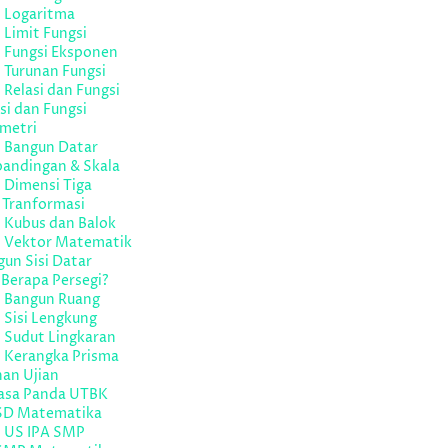
l Logaritma
 Limit Fungsi
l Fungsi Eksponen
 Turunan Fungsi
 Relasi dan Fungsi
si dan Fungsi
metri
l Bangun Datar
bandingan & Skala
 Dimensi Tiga
 Tranformasi
 Kubus dan Balok
l Vektor Matematik
un Sisi Datar
Berapa Persegi?
l Bangun Ruang
 Sisi Lengkung
 Sudut Lingkaran
l Kerangka Prisma
han Ujian
asa Panda UTBK
SD Matematika
l US IPA SMP