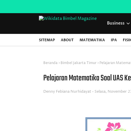
Business
SITEMAP
ABOUT
MATEMATIKA
IPA
FISI
Beranda
Bimbel Jakarta Timur
Pelajaran Matemat
Pelajaran Matematika Soal UAS Ke
Denny Febiana Nurhidayat
Selasa, November 2