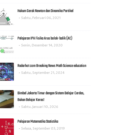
Hukum Gerak Newton dan Dinamika Partikel
Sabtu, Februari 06, 2021
Pelajaran IPA Fisika Arus bolak-balik (AC)
Senin, Desember 14, 2020
Radarhot com Breaking News Math Science education
Sabtu, September 21, 2024
Bimbel Jakarta Timur dengan Sistem Belajar Cerdas,
Bukan Belajar Keras!
Sabtu, Januari 10, 2026
Pelajaran Matematika Statistika
Selasa, September 03, 2019