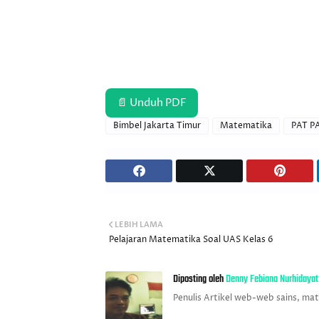
📄 Unduh PDF
Bimbel Jakarta Timur
Matematika
PAT P
LEBIH LAMA
Pelajaran Matematika Soal UAS Kelas 6
Diposting oleh
Denny Febiana Nurhidayat
Penulis Artikel web-web sains, ma