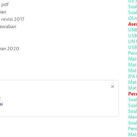
US 
 pdf
Soal
ban
Soal
Oli
 revisi 2017
Ase
 jawaban
UNB
USB
UN 
USB
aban 2020
Peni
Mate
Mat
Mat
IPA 
Mat
Mat
Pec
1
Soa
si
Soal
Soal
Men
Soal
Peni
Mate