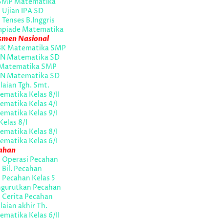
SMP Matematika
 Ujian IPA SD
 Tenses B.Inggris
mpiade Matematika
smen Nasional
K Matematika SMP
N Matematika SD
Matematika SMP
N Matematika SD
laian Tgh. Smt.
matika Kelas 8/II
ematika Kelas 4/I
ematika Kelas 9/I
Kelas 8/I
ematika Kelas 8/I
ematika Kelas 6/I
ahan
l Operasi Pecahan
 Bil. Pecahan
 Pecahan Kelas 5
gurutkan Pecahan
 Cerita Pecahan
laian akhir Th.
matika Kelas 6/II