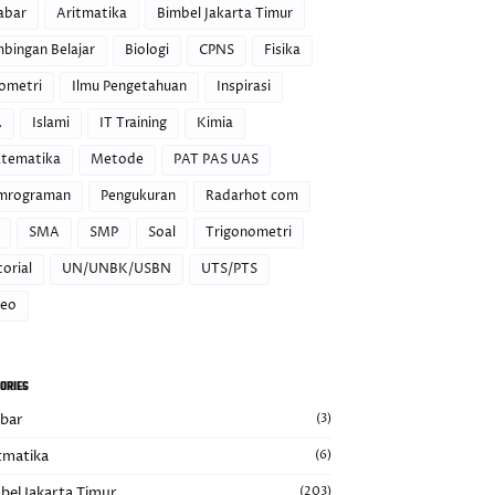
abar
Aritmatika
Bimbel Jakarta Timur
mbingan Belajar
Biologi
CPNS
Fisika
ometri
Ilmu Pengetahuan
Inspirasi
A
Islami
IT Training
Kimia
tematika
Metode
PAT PAS UAS
mrograman
Pengukuran
Radarhot com
SMA
SMP
Soal
Trigonometri
orial
UN/UNBK/USBN
UTS/PTS
deo
ORIES
abar
(3)
tmatika
(6)
bel Jakarta Timur
(203)