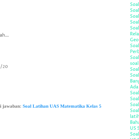
Soa
Soal
Soa
Soal
Soal
Rela
lah…
Geo
Soa
Per
Soal
soal
3
/
20
Soal
Soa
Bang
Ada 
Soa
Soal
Soal
i jawaban:
Soal Latihan UAS Matematika Kelas 5
Soa
lati
Bah
US 
Soa