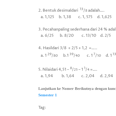
13
2. Bentuk desimaldari
/
adalah….
8
a. 1,125 b. 1,38 c. 1, 575 d. 1,625
3. Pecahanpaling sederhana dari 24 % ada
a. 6/25 b. 8/20 c. 13/10 d. 2/5
4. Hasildari 3/8 + 2/5 + 1,2 =…..
29
39
7
1
a. 1
/
b.1
/
c. 1
/
d. 1
80
40
10
8
1
5. Nilaidari 4,51 –
/
– 1
/
=….
25
4
a. 1,94 b. 1,64 c. 2,04 d. 2,94
Lanjutkan ke Nomer Berikutnya dengan kunc
Semester 1
Tag: