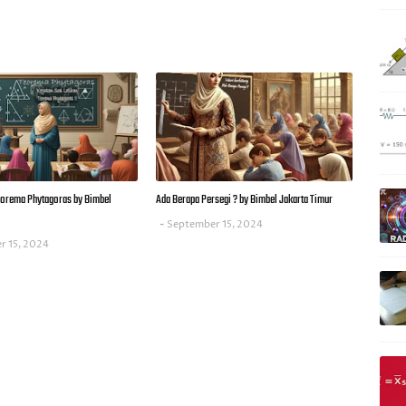
Teorema Phytagoras by Bimbel
Ada Berapa Persegi ? by Bimbel Jakarta Timur
September 15, 2024
r 15, 2024