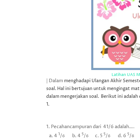
Latihan UAS M
| Dalam
menghadapi Ulangan Akhir Semester
soal. Hal ini bertujuan untuk mengingat mat
dalam mengerjakan soal. Berikut ini adala
1.
1. Pecahancampuran dari 41/6 adalah….
1
5
5
5
a. 4
/
b. 4
/
c. 5
/
d. 6
/
6
6
6
6