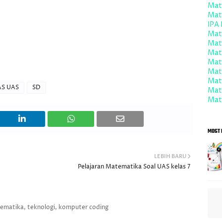
Mat
Mat
IPA 
Mate
Mat
Mat
Mate
Mate
Mate
AS UAS
SD
Mat
Mate
MOST 
LEBIH BARU
Pelajaran Matematika Soal UAS kelas 7
tematika, teknologi, komputer coding