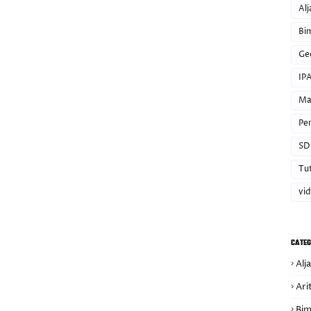
Alj
Bi
Ge
IP
Ma
Pe
SD
Tut
vi
CATEG
Alj
Ari
Bim