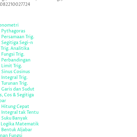
 082210027724
gonometri
l Pythagoras
 Persamaan Trig.
 Segitiga Segi-n
 Trig. Analitika
 Fungsi Trig.
l Perbandingan
 Limit Trig.
 Sinus Cosinus
 Integral Trig.
 Turunan Trig.
 Garis dan Sudut
s, Cos & Segitiga
bar
l Hitung Cepat
 Integral tak Tentu
l Suku Banyak
l Logika Matematik
 Bentuk Aljabar
nan Fungsi