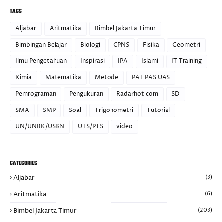
TAGS
Aljabar
Aritmatika
Bimbel Jakarta Timur
Bimbingan Belajar
Biologi
CPNS
Fisika
Geometri
Ilmu Pengetahuan
Inspirasi
IPA
Islami
IT Training
Kimia
Matematika
Metode
PAT PAS UAS
Pemrograman
Pengukuran
Radarhot com
SD
SMA
SMP
Soal
Trigonometri
Tutorial
UN/UNBK/USBN
UTS/PTS
video
CATEGORIES
Aljabar
(3)
Aritmatika
(6)
Bimbel Jakarta Timur
(203)