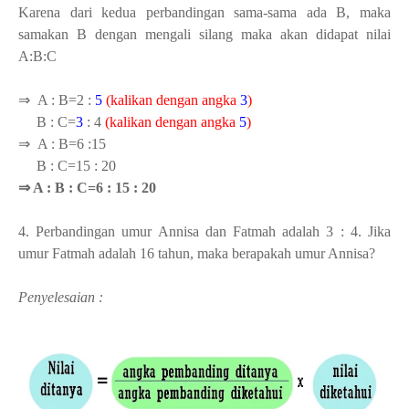
Karena dari kedua perbandingan sama-sama ada B, maka
samakan B dengan mengali silang maka akan didapat nilai
A:B:C
⇒ A : B=2 :
5
(kalikan dengan angka
3
)
B : C=
3
: 4
(kalikan dengan angka
5
)
⇒ A : B=6 :15
B : C=15 : 20
⇒ A : B : C=6 : 15 : 20
4. Perbandingan umur Annisa dan Fatmah adalah 3 : 4. Jika
umur Fatmah adalah 16 tahun, maka berapakah umur Annisa?
Penyelesaian :