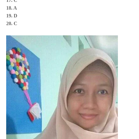
17. C
18. A
19. D
20. C