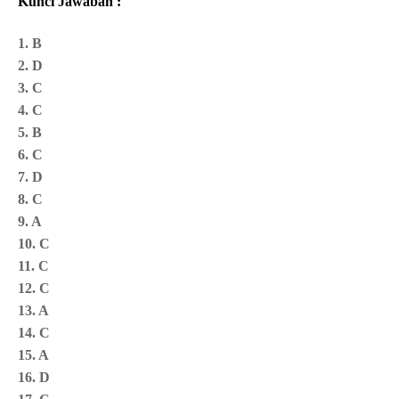
Kunci Jawaban :
1. B
2. D
3. C
4. C
5. B
6. C
7. D
8. C
9. A
10. C
11. C
12. C
13. A
14. C
15. A
16. D