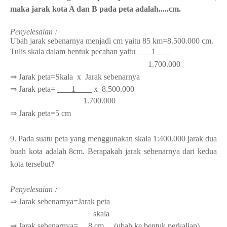
maka jarak kota A dan B pada peta adalah.....cm.
Penyelesaian :
Ubah jarak sebenarnya menjadi cm yaitu 85 km=8.500.000 cm.
Tulis skala dalam bentuk pecahan yaitu
1
1.700.000
⇒ Jarak peta=Skala x Jarak sebenarnya
⇒ Jarak peta=
1
x 8.500.000
1.700.000
⇒ Jarak peta=5 cm
9. Pada suatu peta yang menggunakan skala 1:400.000 jarak dua
buah kota adalah 8cm. Berapakah jarak sebenarnya dari kedua
kota tersebut?
Penyelesaian :
⇒ Jarak sebenarnya=
Jarak peta
skala
⇒ Jarak sebenarnya=
8 cm
(ubah ke bentuk perkalian)