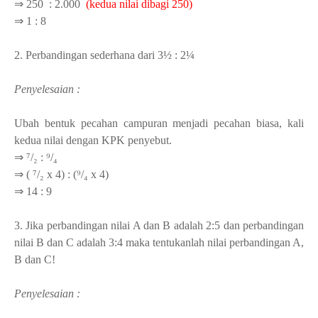
⇒
250 : 2.000
(kedua nilai dibagi 250)
⇒ 1 : 8
2.
Perbandingan sederhana dari
3½ : 2¼
Penyelesaian :
Ubah bentuk pecahan campuran menjadi pecahan biasa, kali
kedua nilai dengan KPK penyebut.
⇒ ⁷/₂ : ⁹/₄
⇒ (
⁷/₂ x 4) : (⁹/₄ x 4)
⇒ 14 : 9
3. Jika perbandingan nilai A dan B adalah 2:5 dan perbandingan
nilai B dan C adalah 3:4 maka tentukanlah nilai perbandingan A,
B dan C!
Penyelesaian :