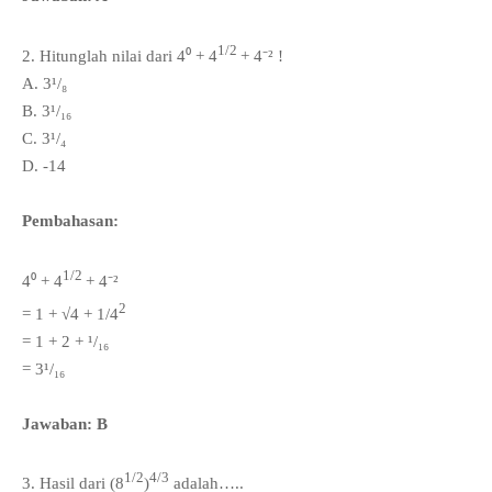
1/2
2. Hitunglah nilai dari 4⁰ +
4
+ 4⁻² !
A. 3¹/₈
B.
3¹/
₁₆
C.
3¹/
₄
D. -14
Pembahasan:
1/2
4⁰ +
4
+ 4⁻²
2
= 1 + √4 + 1/
4
= 1 + 2 +
¹/
₁₆
=
3¹/
₁₆
Jawaban: B
1/2
4/3
3.
Hasil dari
(8
)
adalah…..