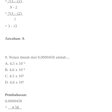
=
7(
3 - √2)
9
- 2
=
7(
3 - √2)
7
=
3 -
√2
Jawaban: A
9. Notasi ilmiah dari 0,0000458 adalah....
A.
4,5 x
10⁻⁵
B. 4,6 x
10⁻⁵
C. 4,5 x
10⁵
D.
4,6 x
10⁵
Pembahasan:
0,0000458
=
4,58