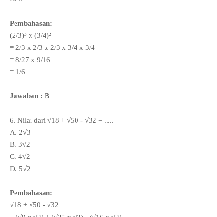
Pembahasan:
(2/3)³ x (3/4)²
= 2/3 x 2/3 x 2/3 x 3/4
x 3/4
= 8/27 x 9/16
= 1/6
Jawaban : B
6. Nilai dari √18 + √50 - √32 = .....
A. 2
√3
B. 3
√2
C. 4
√2
D. 5
√2
Pembahasan:
√18 + √50 - √32