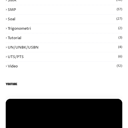
SMA
SMP
(57)
Soal
(27)
Trigonometri
(2)
Tutorial
(3)
UN/UNBK/USBN
(4)
UTS/PTS
(6)
Video
(12)
YOUTUBE