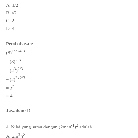
A. 1/2
B.
√
2
C. 2
D. 4
Pembahasan:
x
1/2
4/3
(8)
2
/3
=
(8)
3
2
/3
=
(2
)
x
3
2
/3
=
(2)
2
=
2
=
4
Jawaban: D
3
-1
2
4.
Nilai yang sama dengan (2m
n
)
adalah….
3
2
n
A. 2
m