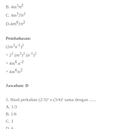
3
2
n
B. 4
m
5
2
/n
C. 4m
6
2
m
/n
D.
4
Pembahasan:
3
-1
2
(2m
n
)
2
3
2
-1
2
=
2
.(m
)
.(
n
)
6
-2
= 4
m
.n
6
2
= 4
m
/n
Jawaban: D
5. Hasil perkalian (2/3)³ x (3/4)² sama dengan ......
A. 1/3
B. 1/6
C. 3
D. 6