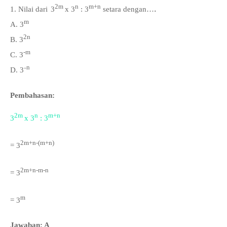
2m
n
m+n
.
1. Nilai dari
3
x 3
: 3
setara dengan…
m
A.
3
2
n
B.
3
-m
C.
3
n
D.
3⁻
Pembahasan:
2m
n
m+n
3
x 3
: 3
2m+n-(
m+n)
= 3
2m+n-m-n
= 3
m
= 3
Jawaban: A