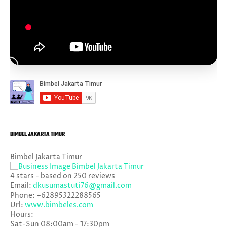
BIMBEL JAKARTA TIMUR
Bimbel Jakarta Timur
4
stars - based on
250
reviews
Email:
dkusumastuti76@gmail.com
Phone:
+62895322288565
Url:
www.bimbeles.com
Hours:
Sat-Sun 08:00am - 17:30pm