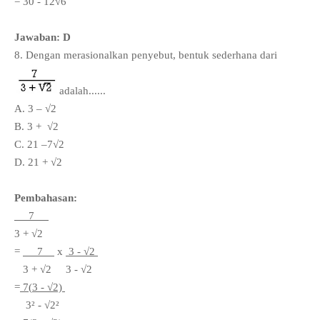
= 30 -
12
√6
Jawaban: D
8. Dengan merasionalkan penyebut, bentuk sederhana dari
adalah......
A. 3 – √2
B. 3 +
√2
C. 21 –7
√2
D. 21 +
√2
Pembahasan:
7
3 +
√2
=
7
x
3 - √2
3 +
√2
3 -
√2
=
7(
3 - √2)
3
² -
√2
²