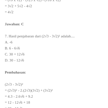
= (√9 x √2) + (√25 x √2) - (√16 x √2)
= 3
√2 + 5
√2 - 4
√2
= 4
√2
Jawaban: C
7. Hasil penjabaran dari (2
√3 - 3
√2)² adalah....
A. -6
B. 6 - 6
√6
C. 30 + 12
√6
D.
30 -
12
√6
Pembahasan:
(2
√3 - 3
√2)²
=
(2
√3
)² - 2.
(2
√3)(3
√2) +
(
3
√2)²
= 4.3 - 2.6
√6 + 9.2
= 12 - 12
√6 +
18