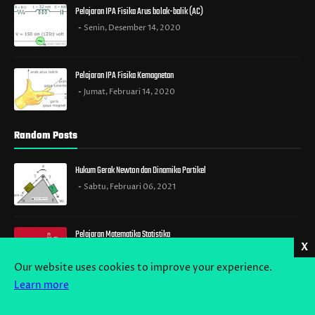
Pelajaran IPA Fisika Arus bolak-balik (AC)
Senin, Desember 14, 2020
Pelajaran IPA Fisika Kemagnetan
Jumat, Februari 14, 2020
Random Posts
Hukum Gerak Newton dan Dinamika Partikel
Sabtu, Februari 06, 2021
Pelajaran Matematika Statistika
X
Selasa, September 03, 2019
Our website uses cookies to improve your experience.
Learn more
SOAL LATIHAN PAT MATEMATIKA KELAS 7 By Bimbel Jakarta Timur
Selasa, September 03, 2024