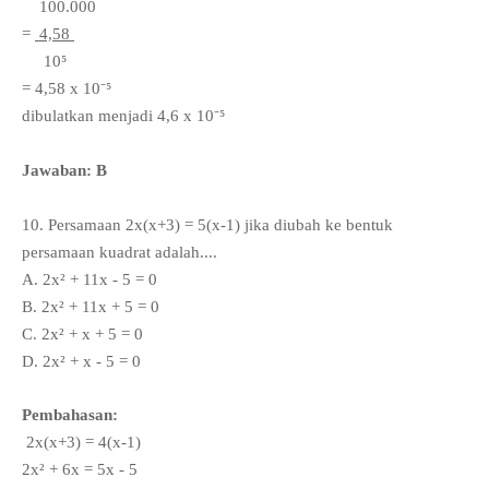
100.000
=
4,58
10⁵
= 4,58 x 10⁻⁵
dibulatkan menjadi
4,6 x 10⁻⁵
Jawaban: B
10. Persamaan 2x(x+3) = 5(x-1) jika diubah ke bentuk
persamaan kuadrat adalah....
A.
2x
² + 11x - 5 = 0
B.
2x
² + 11x + 5 = 0
C.
2x
² + x + 5 = 0
D.
2x
² + x - 5 = 0
Pembahasan:
2x(x+3) = 4(x-1)
2x
² + 6x = 5x - 5