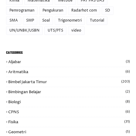
Kimia
Matematika
Metode
PAT PAS UAS
Pemrograman
Pengukuran
Radarhot com
SD
SMA
SMP
Soal
Trigonometri
Tutorial
UN/UNBK/USBN
UTS/PTS
video
CATEGORIES
Aljabar
(3)
Aritmatika
(6)
Bimbel Jakarta Timur
(203)
Bimbingan Belajar
(2)
Biologi
(8)
CPNS
(6)
Fisika
(31)
Geometri
(5)