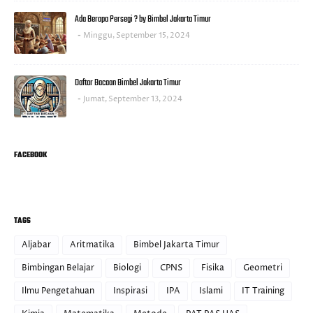
Ada Berapa Persegi ? by Bimbel Jakarta Timur
Minggu, September 15, 2024
Daftar Bacaan Bimbel Jakarta Timur
Jumat, September 13, 2024
FACEBOOK
TAGS
Aljabar
Aritmatika
Bimbel Jakarta Timur
Bimbingan Belajar
Biologi
CPNS
Fisika
Geometri
Ilmu Pengetahuan
Inspirasi
IPA
Islami
IT Training