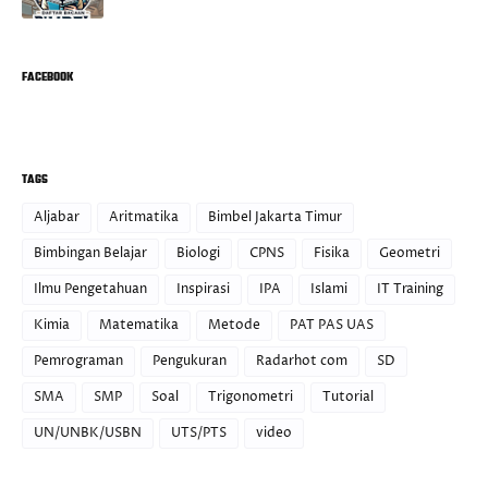
FACEBOOK
TAGS
Aljabar
Aritmatika
Bimbel Jakarta Timur
Bimbingan Belajar
Biologi
CPNS
Fisika
Geometri
Ilmu Pengetahuan
Inspirasi
IPA
Islami
IT Training
Kimia
Matematika
Metode
PAT PAS UAS
Pemrograman
Pengukuran
Radarhot com
SD
SMA
SMP
Soal
Trigonometri
Tutorial
UN/UNBK/USBN
UTS/PTS
video