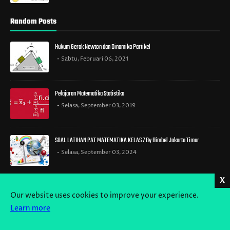
Random Posts
Hukum Gerak Newton dan Dinamika Partikel
Sabtu, Februari 06, 2021
Pelajaran Matematika Statistika
Selasa, September 03, 2019
SOAL LATIHAN PAT MATEMATIKA KELAS 7 By Bimbel Jakarta Timur
Selasa, September 03, 2024
X
SOAL PAT MATEMATIKA KELAS 8 by Bimbel Jakarta Timur
Our website uses cookies to improve your experience.
Selasa, September 03, 2024
Learn more