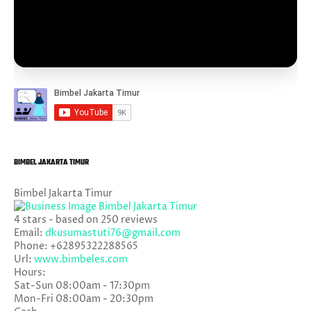
BIMBEL JAKARTA TIMUR
Bimbel Jakarta Timur
4
stars - based on
250
reviews
Email:
dkusumastuti76@gmail.com
Phone:
+62895322288565
Url:
www.bimbeles.com
Hours:
Sat-Sun 08:00am - 17:30pm
Mon-Fri 08:00am - 20:30pm