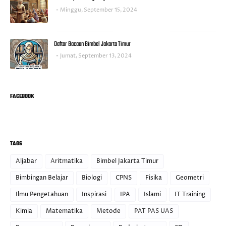
Minggu, September 15, 2024
Daftar Bacaan Bimbel Jakarta Timur
Jumat, September 13, 2024
FACEBOOK
TAGS
Aljabar
Aritmatika
Bimbel Jakarta Timur
Bimbingan Belajar
Biologi
CPNS
Fisika
Geometri
Ilmu Pengetahuan
Inspirasi
IPA
Islami
IT Training
Kimia
Matematika
Metode
PAT PAS UAS