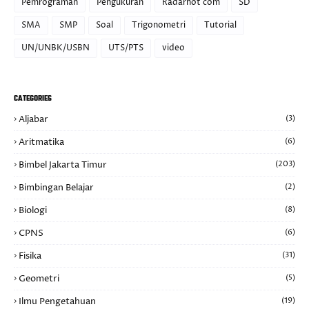
Pemrograman
Pengukuran
Radarhot com
SD
SMA
SMP
Soal
Trigonometri
Tutorial
UN/UNBK/USBN
UTS/PTS
video
CATEGORIES
Aljabar
(3)
Aritmatika
(6)
Bimbel Jakarta Timur
(203)
Bimbingan Belajar
(2)
Biologi
(8)
CPNS
(6)
Fisika
(31)
Geometri
(5)
Ilmu Pengetahuan
(19)