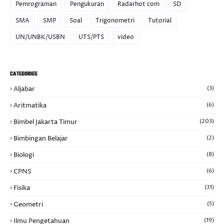
Pemrograman
Pengukuran
Radarhot com
SD
SMA
SMP
Soal
Trigonometri
Tutorial
UN/UNBK/USBN
UTS/PTS
video
CATEGORIES
Aljabar
(3)
Aritmatika
(6)
Bimbel Jakarta Timur
(203)
Bimbingan Belajar
(2)
Biologi
(8)
CPNS
(6)
Fisika
(31)
Geometri
(5)
Ilmu Pengetahuan
(19)