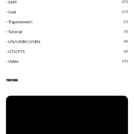
SMP
(57)
Soal
(27)
Trigonometri
(2)
Tutorial
(3)
UN/UNBK/USBN
(4)
UTS/PTS
(6)
Video
(12)
YOUTUBE