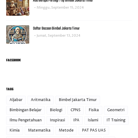
Ada Berapa Persegi ? by Bimbel Jakarta Timur
Minggu, September 15, 2024
Daftar Bacaan Bimbel Jakarta Timur
Jumat, September 13, 2024
FACEBOOK
TAGS
Aljabar
Aritmatika
Bimbel Jakarta Timur
Bimbingan Belajar
Biologi
CPNS
Fisika
Geometri
Ilmu Pengetahuan
Inspirasi
IPA
Islami
IT Training
Kimia
Matematika
Metode
PAT PAS UAS