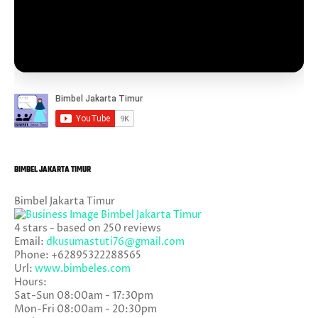
BIMBEL JAKARTA TIMUR
Bimbel Jakarta Timur
4
stars - based on
250
reviews
Email:
dkusumastuti76@gmail.com
Phone:
+62895322288565
Url:
www.bimbeles.com
Hours:
Sat-Sun 08:00am - 17:30pm
Mon-Fri 08:00am - 20:30pm