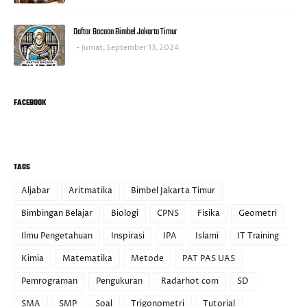
Daftar Bacaan Bimbel Jakarta Timur
Jumat, September 13, 2024
FACEBOOK
TAGS
Aljabar
Aritmatika
Bimbel Jakarta Timur
Bimbingan Belajar
Biologi
CPNS
Fisika
Geometri
Ilmu Pengetahuan
Inspirasi
IPA
Islami
IT Training
Kimia
Matematika
Metode
PAT PAS UAS
Pemrograman
Pengukuran
Radarhot com
SD
SMA
SMP
Soal
Trigonometri
Tutorial