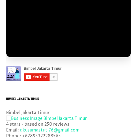
BIMBEL JAKARTA TIMUR
Bimbel Jakarta Timur
4
stars - based on
250
reviews
Email:
dkusumastuti76@gmail.com
Phone:
+62895322288565