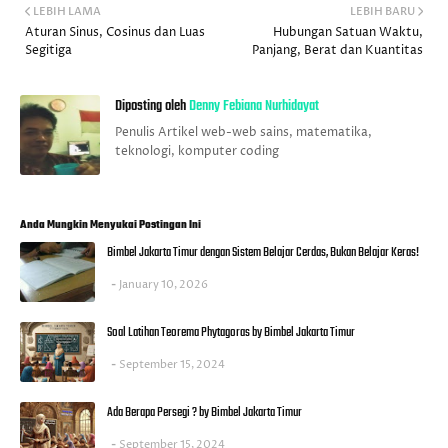
LEBIH LAMA
LEBIH BARU
Aturan Sinus, Cosinus dan Luas
Hubungan Satuan Waktu,
Segitiga
Panjang, Berat dan Kuantitas
Diposting oleh
Denny Febiana Nurhidayat
Penulis Artikel web-web sains, matematika,
teknologi, komputer coding
Anda Mungkin Menyukai Postingan Ini
Bimbel Jakarta Timur dengan Sistem Belajar Cerdas, Bukan Belajar Keras!
January 10, 2026
Soal Latihan Teorema Phytagoras by Bimbel Jakarta Timur
September 15, 2024
Ada Berapa Persegi ? by Bimbel Jakarta Timur
September 15, 2024