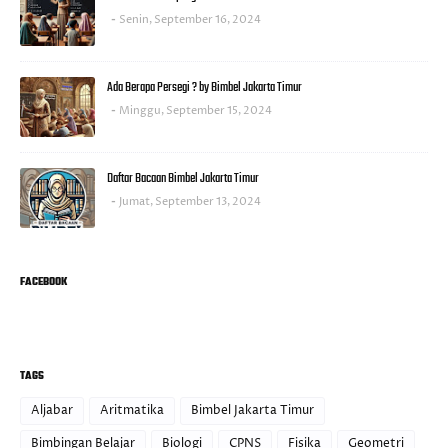
Senin, September 16, 2024
Ada Berapa Persegi ? by Bimbel Jakarta Timur
Minggu, September 15, 2024
Daftar Bacaan Bimbel Jakarta Timur
Jumat, September 13, 2024
FACEBOOK
TAGS
Aljabar
Aritmatika
Bimbel Jakarta Timur
Bimbingan Belajar
Biologi
CPNS
Fisika
Geometri