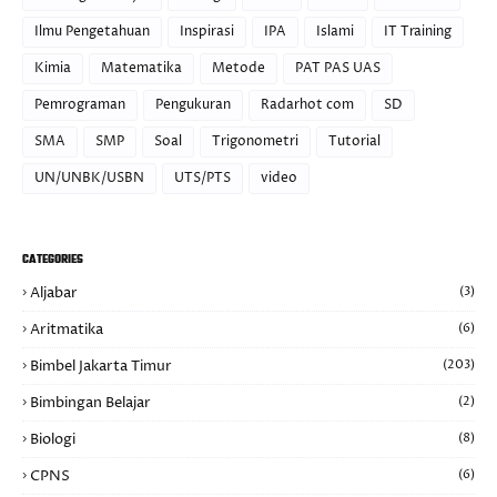
Ilmu Pengetahuan
Inspirasi
IPA
Islami
IT Training
Kimia
Matematika
Metode
PAT PAS UAS
Pemrograman
Pengukuran
Radarhot com
SD
SMA
SMP
Soal
Trigonometri
Tutorial
UN/UNBK/USBN
UTS/PTS
video
CATEGORIES
Aljabar
(3)
Aritmatika
(6)
Bimbel Jakarta Timur
(203)
Bimbingan Belajar
(2)
Biologi
(8)
CPNS
(6)